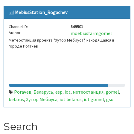
MebiusStation_Rogachev
Channel ID:
849501
Author:
moebiusfarmgomel
Метеостанция проекта "Хутор Мебиуса", находящаяся в
городе Рогачев
Рогачев
Беларусь
esp
iot
метеостанция
gomel
,
,
,
,
,
,
belarus
Хутор Мебиуса
iot belarus
iot gomel
gsu
,
,
,
,
Search