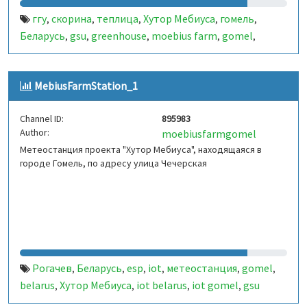
ггу
скорина
теплица
Хутор Мебиуса
гомель
,
,
,
,
,
Беларусь
gsu
greenhouse
moebius farm
gomel
,
,
,
,
,
belarus
MebiusFarmStation_1
Channel ID:
895983
Author:
moebiusfarmgomel
Метеостанция проекта "Хутор Мебиуса", находящаяся в
городе Гомель, по адресу улица Чечерская
Рогачев
Беларусь
esp
iot
метеостанция
gomel
,
,
,
,
,
,
belarus
Хутор Мебиуса
iot belarus
iot gomel
gsu
,
,
,
,