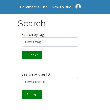
Commercial Use
How to Buy
Search
Search by tag
Submit
Search by user ID
Submit