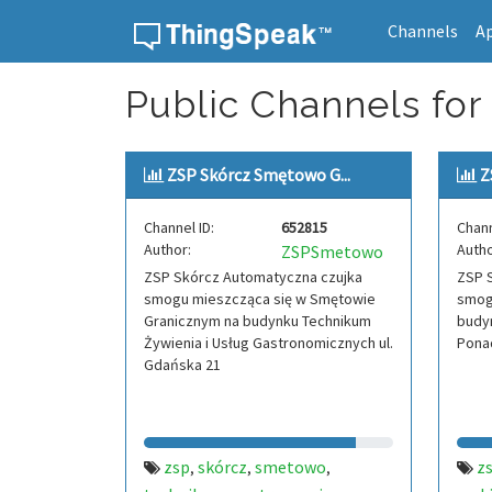
Channels
A
Skip to content
Public Channels fo
ZSP Skórcz Smętowo G...
Z
Channel ID:
652815
Chann
Author:
Autho
ZSPSmetowo
ZSP Skórcz Automatyczna czujka
ZSP 
smogu mieszcząca się w Smętowie
smog
Granicznym na budynku Technikum
budy
Żywienia i Usług Gastronomicznych ul.
Ponad
Gdańska 21
zsp
skórcz
smetowo
z
,
,
,