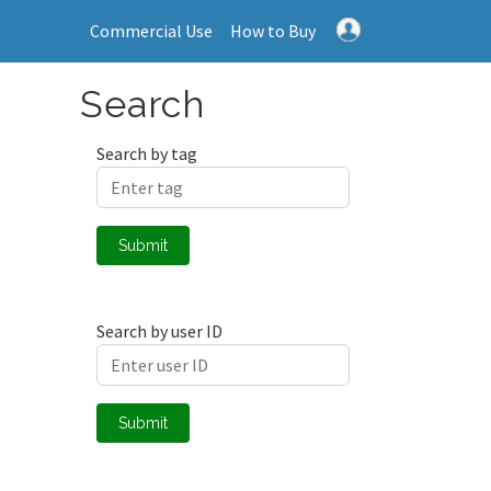
Commercial Use
How to Buy
Search
Search by tag
Submit
Search by user ID
Submit