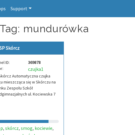
pps
Support
r Tag: mundurówka
SP Skórcz
el ID:
369878
r:
czujka1
Skórcz Automatyczna czujka
u mieszcząca się w Skórczu na
nku Zespołu Szkół
gimnazjalnych ul. Kociewska 7
sp
skórcz
smog
kociewie
,
,
,
,