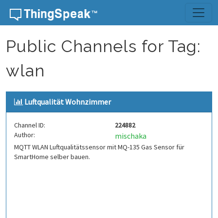
Skip to content
Public Channels for Tag:
wlan
Luftqualität Wohnzimmer
Channel ID:
224882
Author:
mischaka
MQTT WLAN Luftqualitätssensor mit MQ-135 Gas Sensor für
SmartHome selber bauen.