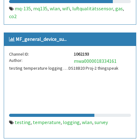
mq-135
mq135
wlan
wifi
luftqualitätssensor
gas
,
,
,
,
,
,
co2
MF_general_device_su...
Channel ID:
1062193
Author:
mwa0000018334161
testing temperature logging … DS18B20 Proj-2 thingspeak
testing
temperature
logging
wlan
survey
,
,
,
,