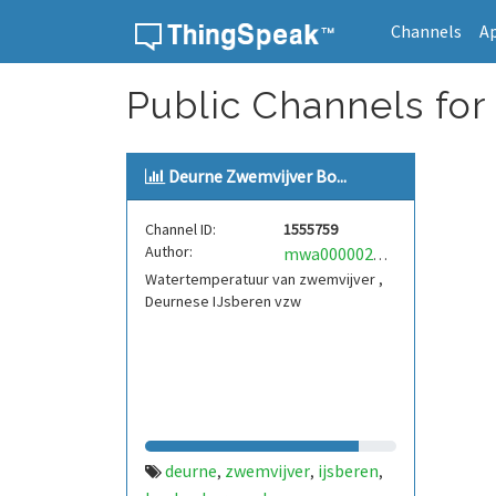
Channels
A
Skip to content
Public Channels for
Deurne Zwemvijver Bo...
Channel ID:
1555759
Author:
mwa0000024563209
Watertemperatuur van zwemvijver ,
Deurnese IJsberen vzw
deurne
zwemvijver
ijsberen
,
,
,