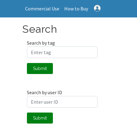
Commercial Use
How to Buy
Search
Search by tag
Submit
Search by user ID
Submit