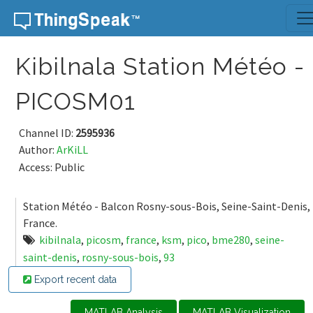
Skip to content
Kibilnala Station Météo -
PICOSM01
Channel ID:
2595936
Author:
ArKiLL
Access: Public
Station Météo - Balcon Rosny-sous-Bois, Seine-Saint-Denis,
France.
kibilnala
,
picosm
,
france
,
ksm
,
pico
,
bme280
,
seine-
saint-denis
,
rosny-sous-bois
,
93
Export recent data
MATLAB Analysis
MATLAB Visualization