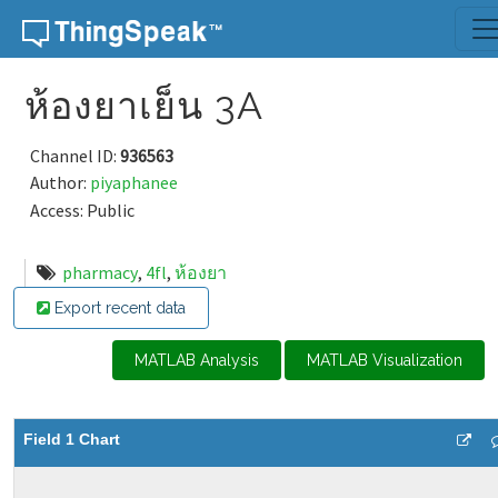
Skip to content
ห้องยาเย็น 3A
Channel ID:
936563
Author:
piyaphanee
Access: Public
pharmacy
,
4fl
,
ห้องยา
Export recent data
MATLAB Analysis
MATLAB Visualization
Field 1 Chart