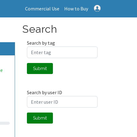
Commercial Use
How to Buy
Search
Search by tag
Submit
ee
Search by user ID
Submit