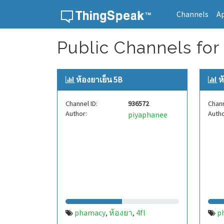
Channels
A
Skip to content
Public Channels for 
ห้องยาเย็น 5B
ห
Channel ID:
936572
Chann
Author:
Autho
piyaphanee
phamacy
ห้องยา
4fl
p
,
,