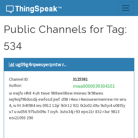
Skip to content
Public Channels for Tag:
534
ug09g4rqweuyerpntw r...
Channel ID:
3125381
Author:
mwa0000039304101
ui ewjfu i4h8 4 uh twue 988we08ew imiewu 9r98weu
iwj9oijf98dusdij ewfosd jiwf. d98 r4wu r4wiouewrnwnrew rm wru
4, iu ht 3i4t984 ieu 0912 12ijr 9i3r12 921 0i2u02 i0tu 9u5yi4 u08t5y
u7 u-iu056 975u5i09u 7 ioyh. 3uto34j r93 epo21r 832 r3ur 9813
eoi21093 290