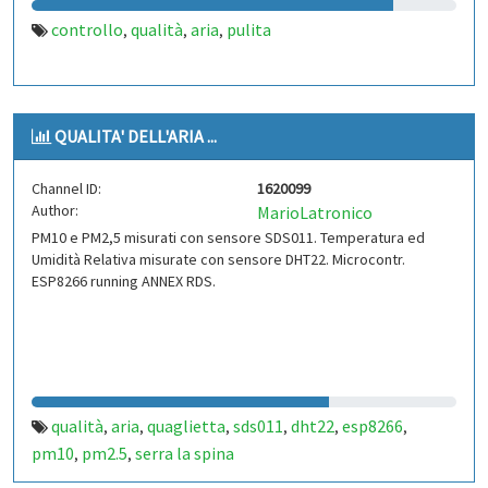
controllo
qualità
aria
pulita
,
,
,
QUALITA' DELL'ARIA ...
Channel ID:
1620099
Author:
MarioLatronico
PM10 e PM2,5 misurati con sensore SDS011. Temperatura ed
Umidità Relativa misurate con sensore DHT22. Microcontr.
ESP8266 running ANNEX RDS.
qualità
aria
quaglietta
sds011
dht22
esp8266
,
,
,
,
,
,
pm10
pm2.5
serra la spina
,
,