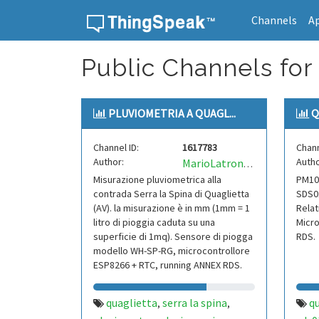
Channels
A
Skip to content
Public Channels for 
PLUVIOMETRIA A QUAGL...
Q
Channel ID:
1617783
Chann
Author:
Autho
MarioLatronico
Misurazione pluviometrica alla
PM10 
contrada Serra la Spina di Quaglietta
SDS0
(AV). la misurazione è in mm (1mm = 1
Relat
litro di pioggia caduta su una
Micro
superficie di 1mq). Sensore di piogga
RDS.
modello WH-SP-RG, microcontrollore
ESP8266 + RTC, running ANNEX RDS.
quaglietta
serra la spina
qu
,
,