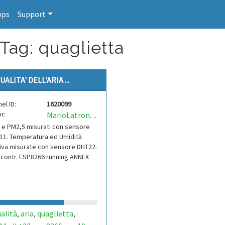
pps
Support
Tag: quaglietta
UALITA' DELL'ARIA ...
el ID:
1620099
r:
MarioLatronico
e PM2,5 misurati con sensore
11. Temperatura ed Umidità
iva misurate con sensore DHT22.
contr. ESP8266 running ANNEX
alità
aria
quaglietta
,
,
,