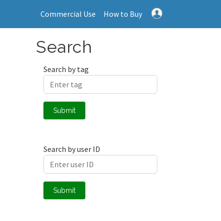
Commercial Use
How to Buy
Search
Search by tag
Submit
Search by user ID
Submit