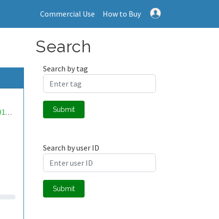
Commercial Use
How to Buy
Search
Search by tag
Submit
mwa0000019508526
Search by user ID
Submit