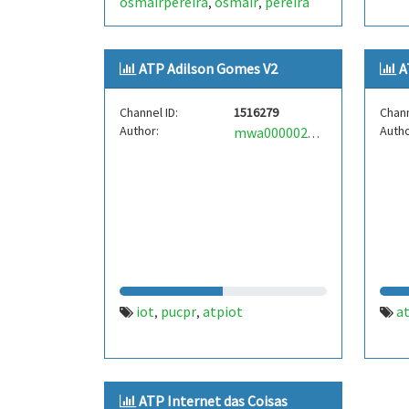
osmairpereira
osmair
pereira
,
,
ATP Adilson Gomes V2
A
Channel ID:
1516279
Chann
Author:
Autho
mwa0000023487481
iot
pucpr
atpiot
a
,
,
ATP Internet das Coisas