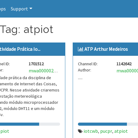
pps
Support
Tag: atpiot
tividade Prática Io...
ATP Arthur Medeiros
el ID:
1701512
Channel ID:
1142642
r:
Author:
mwa0000026226918
dade prática da disciplina de
.....
mento de Internet das Coisas,
UCPR. Nesse atividade criaremos
estação metereológica
izando módulo microprocessador
2, módulo DHT11 e um módulo
5v.
tpiot
iotcwb
pucpr
atpiot
,
,