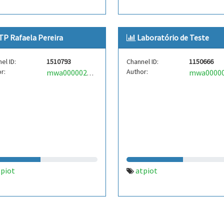
TP Rafaela Pereira
Laboratório de Teste
el ID:
1510793
Channel ID:
1150666
r:
Author:
mwa0000023950658
tpiot
atpiot