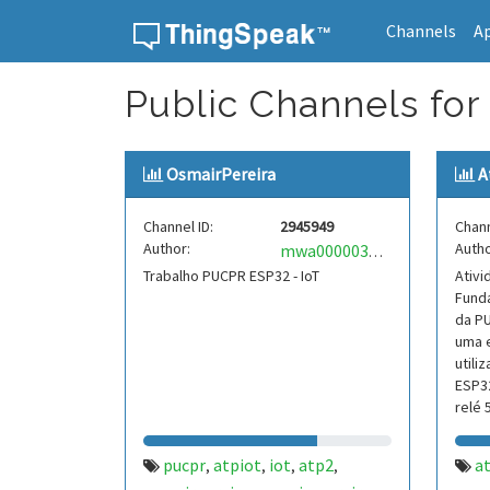
Channels
A
Skip to content
Public Channels for 
OsmairPereira
A
Channel ID:
2945949
Chann
Author:
Autho
mwa0000037717438
Trabalho PUCPR ESP32 - IoT
Ativi
Funda
da P
uma 
util
ESP3
relé 
pucpr
atpiot
iot
atp2
a
,
,
,
,