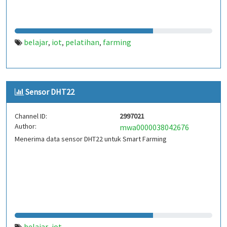
belajar
iot
pelatihan
farming
,
,
,
Sensor DHT22
Channel ID:
2997021
Author:
mwa0000038042676
Menerima data sensor DHT22 untuk Smart Farming
belajar
iot