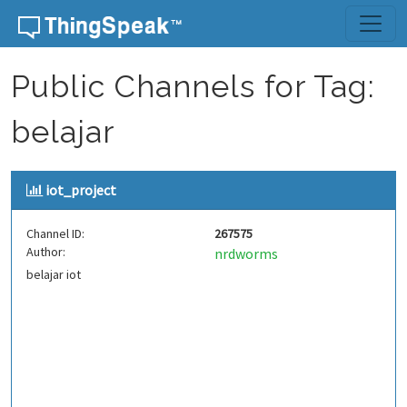
Skip to content
Public Channels for Tag:
belajar
iot_project
Channel ID:
267575
Author:
nrdworms
belajar iot