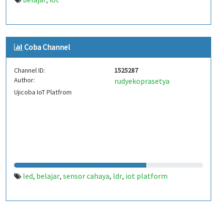
,
Coba Channel
Channel ID:
1525287
Author:
rudyekoprasetya
Ujicoba IoT Platfrom
led
belajar
sensor cahaya
ldr
iot platform
,
,
,
,