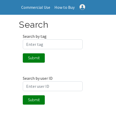
Commercial Use
How to Buy
Search
Search by tag
Submit
Search by user ID
Submit