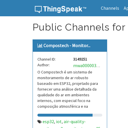
Channels
A
Skip to content
Public Channels for
Compostech - Monitor...
Channel ID:
3149251
Author:
mwa0000039510080
O Compostech é um sistema de
monitoramento de ar robusto
baseado em ESP32, projetado para
fornecer uma análise detalhada da
qualidade do ar em ambientes
internos, com especial foco na
composição atmosférica e na
presença de poluentes.
esp32
iot
air-quality-
,
,