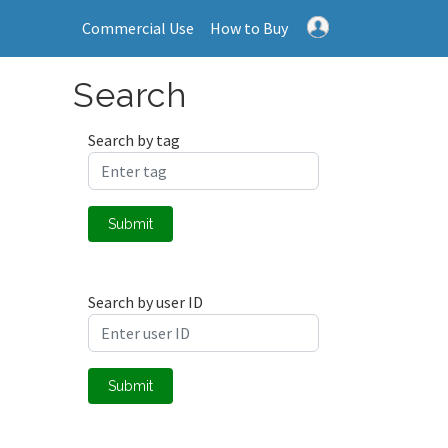
Commercial Use
How to Buy
Search
Search by tag
Submit
Search by user ID
Submit