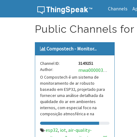
Channels
A
Skip to content
Public Channels for
Compostech - Monitor...
Channel ID:
3149251
Author:
mwa0000039510080
O Compostech é um sistema de
monitoramento de ar robusto
baseado em ESP32, projetado para
fornecer uma análise detalhada da
qualidade do ar em ambientes
internos, com especial foco na
composição atmosférica e na
presença de poluentes.
esp32
iot
air-quality-
,
,