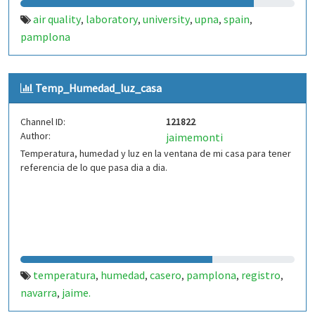
air quality
laboratory
university
upna
spain
,
,
,
,
,
pamplona
Temp_Humedad_luz_casa
Channel ID:
121822
Author:
jaimemonti
Temperatura, humedad y luz en la ventana de mi casa para tener
referencia de lo que pasa dia a dia.
temperatura
humedad
casero
pamplona
registro
,
,
,
,
,
navarra
jaime.
,