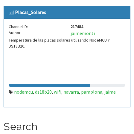
Placas_Solares
Channel ID:
217484
Author:
jaimemonti
Temperatura de las placas solares utilizando NodeMCU Y
DS18B20.
nodemcu
ds18b20
wifi
navarra
pamplona
jaime
,
,
,
,
,
Search