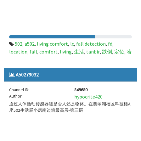
502
a502
living comfort
lc
fall detection
fd
,
,
,
,
,
,
location
fall
comfort
living
生活
tanbir
跌倒
定位
哈
,
,
,
,
,
,
,
,
山
室内定位
室内
indoor
indoor living comfort
ilc
,
,
,
,
,
,
indoor living quality
ilq
849679
a50279031
pir
人体活
,
,
,
,
,
A50279032
动
Channel ID:
849680
Author:
hypocrite420
通过人体活动传感器测是否人还是物体。在翡翠湖校区科技楼A
座502生活展小房南边墙最高层-第三层