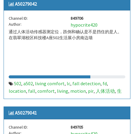
A50279042
a50279043
849707
,
Channel ID:
849706
Author:
hypocrite420
通过人体活动传感器测定位，跌倒和确认是不是挡住的是人。
在翡翠湖校区科技楼A座502生活展小房南边墙
502
a502
living comfort
lc
fall detection
fd
,
,
,
,
,
,
location
fall
comfort
living
motion
pir
人体活动
生
,
,
,
,
,
,
,
活
tanbir
跌倒
定位
哈山
室内定位
室内
indoor
,
,
,
,
,
,
,
,
indoor living comfort
ilc
indoor living quality
ilq
,
,
,
,
A50279041
a50279042
849706
,
Channel ID:
849705
Author:
hypocrite420