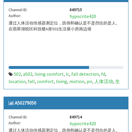
Channel ID:
849715
Author:
hypocrite420
通过人体活动传感器测定位，跌倒和确认是不是挡住的是人。
在翡翠湖校区科技楼A座502生活展小房南边墙
502
a502
living comfort
lc
fall detection
fd
,
,
,
,
,
,
location
fall
comfort
living
motion
pir
人体活动
生
,
,
,
,
,
,
,
活
tanbir
跌倒
定位
哈山
室内定位
室内
indoor
,
,
,
,
,
,
,
,
indoor living comfort
ilc
indoor living quality
ilq
,
,
,
,
A50279050
a50279051
849715
,
Channel ID:
849714
Author:
hypocrite420
通过人体活动传感器测定位，跌倒和确认是不是挡住的是人。