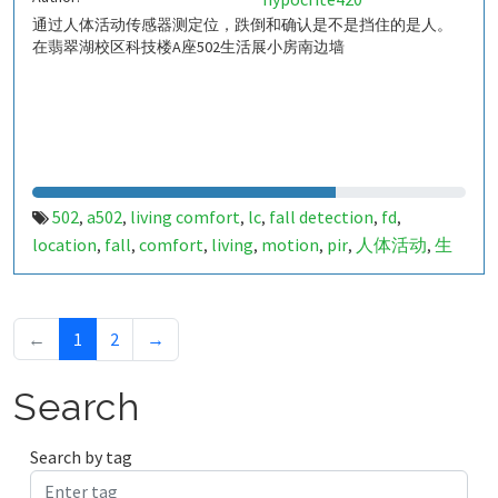
通过人体活动传感器测定位，跌倒和确认是不是挡住的是人。
在翡翠湖校区科技楼A座502生活展小房南边墙
502
a502
living comfort
lc
fall detection
fd
,
,
,
,
,
,
location
fall
comfort
living
motion
pir
人体活动
生
,
,
,
,
,
,
,
活
tanbir
跌倒
定位
哈山
室内定位
室内
indoor
,
,
,
,
,
,
,
,
indoor living comfort
ilc
indoor living quality
ilq
,
,
,
,
a50279041
849705
,
←
1
2
→
Search
Search by tag