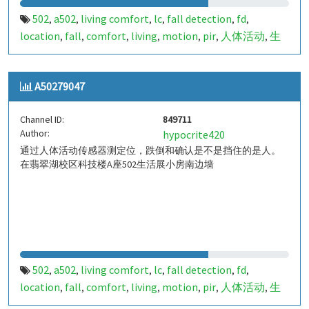
502
a502
living comfort
lc
fall detection
fd
,
,
,
,
,
,
location
fall
comfort
living
motion
pir
人体活动
生
,
,
,
,
,
,
,
活
tanbir
跌倒
定位
哈山
室内定位
室内
indoor
,
,
,
,
,
,
,
,
indoor living comfort
ilc
indoor living quality
ilq
,
,
,
,
A50279047
a50279046
849710
,
Channel ID:
849711
Author:
hypocrite420
通过人体活动传感器测定位，跌倒和确认是不是挡住的是人。
在翡翠湖校区科技楼A座502生活展小房南边墙
502
a502
living comfort
lc
fall detection
fd
,
,
,
,
,
,
location
fall
comfort
living
motion
pir
人体活动
生
,
,
,
,
,
,
,
活
tanbir
跌倒
定位
哈山
室内定位
室内
indoor
,
,
,
,
,
,
,
,