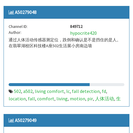
indoor living comfort
ilc
indoor living quality
ilq
,
,
,
,
A50279048
a50279047
849711
,
Channel ID:
849712
Author:
hypocrite420
通过人体活动传感器测定位，跌倒和确认是不是挡住的是人。
在翡翠湖校区科技楼A座502生活展小房南边墙
502
a502
living comfort
lc
fall detection
fd
,
,
,
,
,
,
location
fall
comfort
living
motion
pir
人体活动
生
,
,
,
,
,
,
,
活
tanbir
跌倒
定位
哈山
室内定位
室内
indoor
,
,
,
,
,
,
,
,
indoor living comfort
ilc
indoor living quality
ilq
,
,
,
,
A50279049
a50279048
849712
,