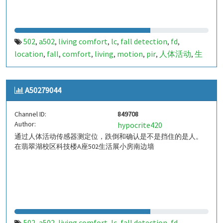
502
a502
living comfort
lc
fall detection
fd
,
,
,
,
,
,
location
fall
comfort
living
motion
pir
人体活动
生
,
,
,
,
,
,
,
活
tanbir
跌倒
定位
哈山
室内定位
室内
indoor
,
,
,
,
,
,
,
,
indoor living comfort
ilc
indoor living quality
ilq
,
,
,
,
A50279044
a50279045
849709
,
Channel ID:
849708
Author:
hypocrite420
通过人体活动传感器测定位，跌倒和确认是不是挡住的是人。
在翡翠湖校区科技楼A座502生活展小房南边墙
502
a502
living comfort
lc
fall detection
fd