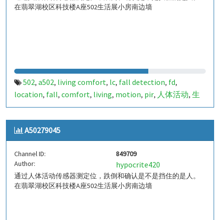
在翡翠湖校区科技楼A座502生活展小房南边墙
502
a502
living comfort
lc
fall detection
fd
,
,
,
,
,
,
location
fall
comfort
living
motion
pir
人体活动
生
,
,
,
,
,
,
,
活
tanbir
跌倒
定位
哈山
室内定位
室内
indoor
,
,
,
,
,
,
,
,
indoor living comfort
ilc
indoor living quality
ilq
,
,
,
,
A50279045
a50279050
849714
,
Channel ID:
849709
Author:
hypocrite420
通过人体活动传感器测定位，跌倒和确认是不是挡住的是人。
在翡翠湖校区科技楼A座502生活展小房南边墙