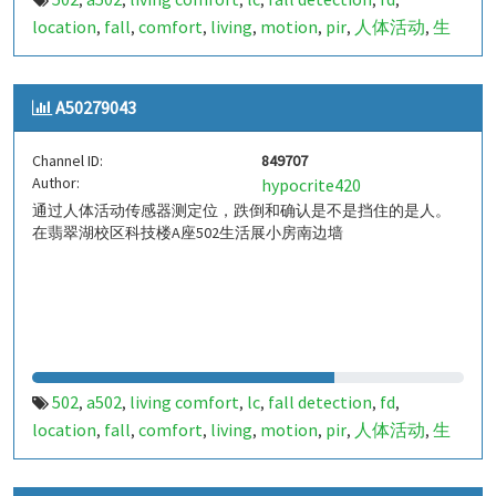
,
,
,
,
,
,
location
fall
comfort
living
motion
pir
人体活动
生
,
,
,
,
,
,
,
活
tanbir
跌倒
定位
哈山
室内定位
室内
indoor
,
,
,
,
,
,
,
,
indoor living comfort
ilc
indoor living quality
ilq
,
,
,
,
A50279043
a50279044
849708
,
Channel ID:
849707
Author:
hypocrite420
通过人体活动传感器测定位，跌倒和确认是不是挡住的是人。
在翡翠湖校区科技楼A座502生活展小房南边墙
502
a502
living comfort
lc
fall detection
fd
,
,
,
,
,
,
location
fall
comfort
living
motion
pir
人体活动
生
,
,
,
,
,
,
,
活
tanbir
跌倒
定位
哈山
室内定位
室内
indoor
,
,
,
,
,
,
,
,
indoor living comfort
ilc
indoor living quality
ilq
,
,
,
,