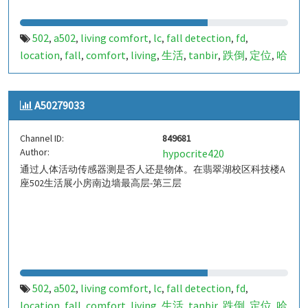
502
a502
living comfort
lc
fall detection
fd
,
,
,
,
,
,
location
fall
comfort
living
生活
tanbir
跌倒
定位
哈
,
,
,
,
,
,
,
,
山
室内定位
室内
indoor
indoor living comfort
ilc
,
,
,
,
,
,
indoor living quality
ilq
849680
a50279032
pir
人体活
,
,
,
,
,
A50279033
动
Channel ID:
849681
Author:
hypocrite420
通过人体活动传感器测是否人还是物体。在翡翠湖校区科技楼A
座502生活展小房南边墙最高层-第三层
502
a502
living comfort
lc
fall detection
fd
,
,
,
,
,
,
location
fall
comfort
living
生活
tanbir
跌倒
定位
哈
,
,
,
,
,
,
,
,