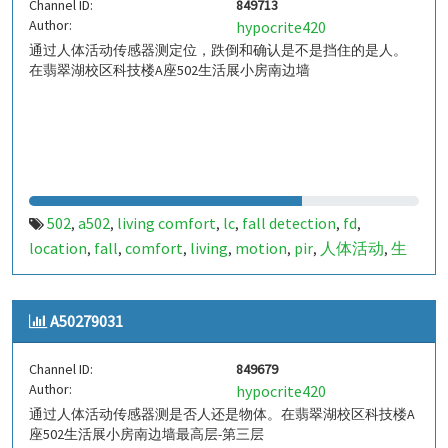
Channel ID:
849713
Author:
hypocrite420
通过人体活动传感器测定位，跌倒和确认是不是挡住的是人。
在翡翠湖校区科技楼A座502生活展小房南边墙
502
a502
living comfort
lc
fall detection
fd
,
,
,
,
,
,
location
fall
comfort
living
motion
pir
人体活动
生
,
,
,
,
,
,
,
活
tanbir
跌倒
定位
哈山
室内定位
室内
indoor
,
,
,
,
,
,
,
,
indoor living comfort
ilc
indoor living quality
ilq
,
,
,
,
A50279031
a50279049
849713
,
Channel ID:
849679
Author:
hypocrite420
通过人体活动传感器测是否人还是物体。在翡翠湖校区科技楼A
座502生活展小房南边墙最高层-第三层