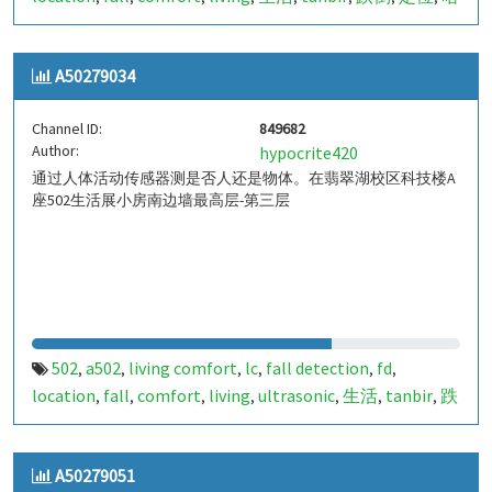
山
室内定位
室内
indoor
indoor living comfort
ilc
,
,
,
,
,
,
indoor living quality
ilq
849681
a50279033
pir
人体活
,
,
,
,
,
A50279034
动
Channel ID:
849682
Author:
hypocrite420
通过人体活动传感器测是否人还是物体。在翡翠湖校区科技楼A
座502生活展小房南边墙最高层-第三层
502
a502
living comfort
lc
fall detection
fd
,
,
,
,
,
,
location
fall
comfort
living
ultrasonic
生活
tanbir
跌
,
,
,
,
,
,
,
倒
定位
哈山
室内定位
室内
indoor
indoor living
,
,
,
,
,
,
comfort
ilc
indoor living quality
ilq
849682
a50279034
,
,
,
,
,
,
A50279051
pir
人体活动
,