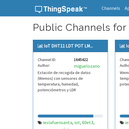
Channels
A
Skip to content
Public Channels for
IoT DHT11 LDT POT LM...
I
Channel ID:
1645422
Chann
Author:
Autho
miguelozano
Estación de recogida de datos
Wemo
(Wemos) con sensores de
temp
temperatura, humedad,
pote
potenciómetros y LDR
ieslafuensanta
iot
60et3
i
,
,
,