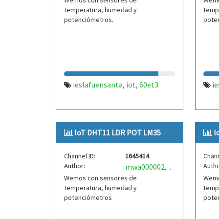
Wemos con sensores de
Wemo
temperatura, humedad y
temp
potenciómetros.
pote
ieslafuensanta
iot
60et3
i
,
,
IoT DHT11 LDR POT LM35
I
Channel ID:
1645414
Chann
Author:
Autho
mwa0000025484637
Wemos con sensores de
Wemo
temperatura, humedad y
temp
potenciómetros
pote