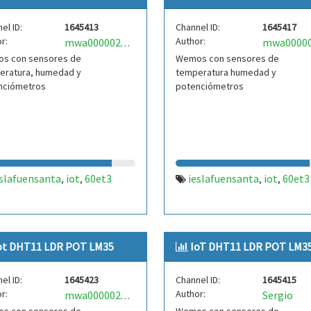
el ID:
1645413
Channel ID:
1645417
r:
Author:
mwa0000025484626
s con sensores de
Wemos con sensores de
eratura, humedad y
temperatura humedad y
nciómetros
potenciómetros
eslafuensanta
iot
60et3
ieslafuensanta
iot
60et3
,
,
,
,
ot DHT11 LDR POT LM35
IoT DHT11 LDR POT LM3
el ID:
1645423
Channel ID:
1645415
r:
Author:
Sergio
mwa0000025484632