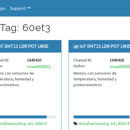
pps
Support
 Tag: 60et3
oT DHT11 LDR POT LM35
IoT DHT11 LDR POT LM3
el ID:
1645420
Channel ID:
1645426
r:
Author:
mwa0000025484634
s con sensores de
Wemos con sensores de
eratura, humedad y
temperatura, humedad y
nciómetros
potenciómetros
eslafuensanta
iot
60et3
ieslafuensanta
iot
60et3
,
,
,
,