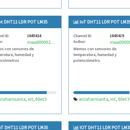
ot DHT11 LDR POT LM35
IoT DHT11 LDR POT LM3
el ID:
1645424
Channel ID:
1645419
r:
Author:
mwa0000025484642
s con sensores de
Wemos con sensores de
eratura, humedad y
temperatura, humedad y
nciómetros
potenciómetro.
eslafuensanta
iot
60et3
ieslafuensanta
iot
60et3
,
,
,
,
oT DHT11 LDR POT LM35
IOT DHT11 LDR POT LM3