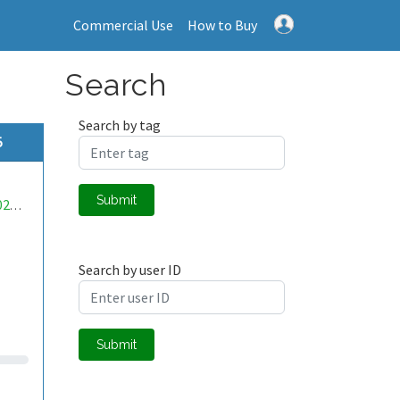
Commercial Use
How to Buy
Search
Search by tag
5
Submit
mwa0000025484635
Search by user ID
Submit