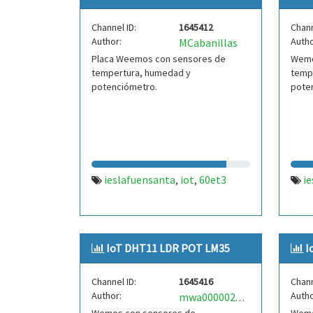
Channel ID:
1645412
Chann
Author:
Autho
MCabanillas
Placa Weemos con sensores de
Wemo
tempertura, humedad y
temp
potenciómetro.
pote
ieslafuensanta
iot
60et3
i
,
,
IoT DHT11 LDR POT LM35
I
Channel ID:
1645416
Chann
Author:
Autho
mwa0000025484630