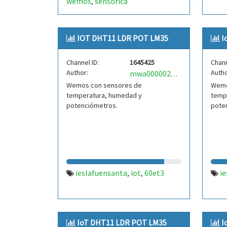
wemos
sensórica
,
IOT DHT11 LDR POT LM35
I
Channel ID:
1645425
Chann
Author:
Autho
mwa0000025484638
Wemos con sensores de
Wemo
temperatura, humedad y
temp
potenciómetros.
pote
ieslafuensanta
iot
60et3
i
,
,
IoT DHT11 LDR POT LM35
I