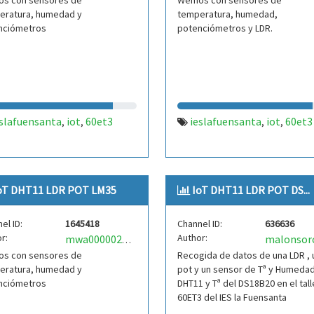
s con sensores de
Wemos con sensores de
eratura, humedad y
temperatura, humedad,
nciómetros
potenciómetros y LDR.
eslafuensanta
iot
60et3
ieslafuensanta
iot
60et3
,
,
,
,
oT DHT11 LDR POT LM35
IoT DHT11 LDR POT DS...
el ID:
1645418
Channel ID:
636636
r:
Author:
malonsor
mwa0000025484631
s con sensores de
Recogida de datos de una LDR , 
eratura, humedad y
pot y un sensor de Tª y Humeda
nciómetros
DHT11 y Tª del DS18B20 en el tall
60ET3 del IES la Fuensanta