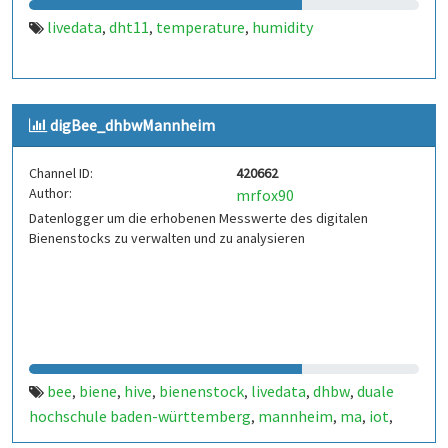
livedata
dht11
temperature
humidity
,
,
,
digBee_dhbwMannheim
Channel ID:
420662
Author:
mrfox90
Datenlogger um die erhobenen Messwerte des digitalen
Bienenstocks zu verwalten und zu analysieren
bee
biene
hive
bienenstock
livedata
dhbw
duale
,
,
,
,
,
,
hochschule baden-württemberg
mannheim
ma
iot
,
,
,
,
elektrotechnik
automatisierungstechnik
,