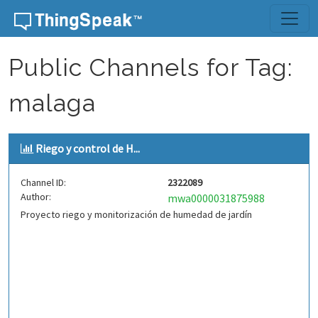
Skip to content
Public Channels for Tag:
malaga
Riego y control de H...
Channel ID:
2322089
Author:
mwa0000031875988
Proyecto riego y monitorización de humedad de jardín