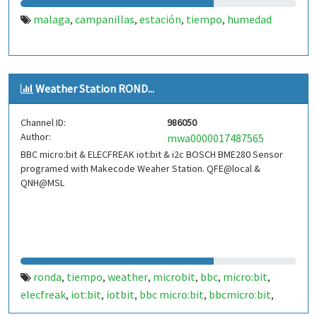
malaga
campanillas
estación
tiempo
humedad
,
,
,
,
Weather Station ROND...
Channel ID:
986050
Author:
mwa0000017487565
BBC micro:bit & ELECFREAK iot:bit & i2c BOSCH BME280 Sensor
programed with Makecode Weaher Station. QFE@local &
QNH@MSL
ronda
tiempo
weather
microbit
bbc
micro:bit
,
,
,
,
,
,
elecfreak
iot:bit
iotbit
bbc micro:bit
bbcmicro:bit
,
,
,
,
,
bbcmicrobit
malaga
españa
spain
29400
costa del sol
,
,
,
,
,
,