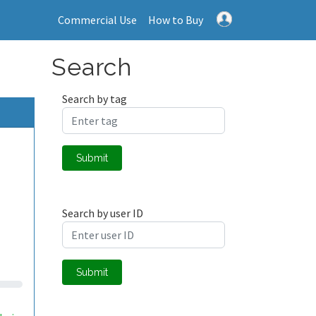
Commercial Use
How to Buy
Search
Search by tag
Submit
s
Search by user ID
Submit