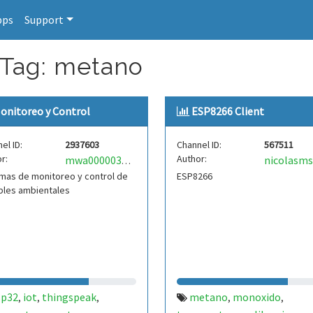
pps
Support
 Tag: metano
onitoreo y Control
ESP8266 Client
el ID:
2937603
Channel ID:
567511
r:
Author:
nicolasm
mwa0000037670695
mas de monitoreo y control de
ESP8266
bles ambientales
sp32
iot
thingspeak
metano
monoxido
,
,
,
,
,