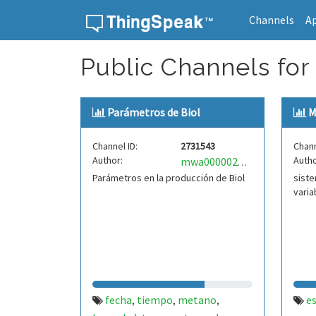
Channels
A
Skip to content
Public Channels for
Parámetros de Biol
M
Channel ID:
2731543
Chann
Author:
Autho
mwa0000027373230
Parámetros en la producción de Biol
siste
varia
fecha
tiempo
metano
e
,
,
,