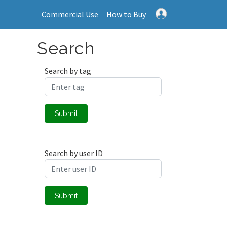
Commercial Use
How to Buy
Search
Search by tag
Submit
Search by user ID
Submit