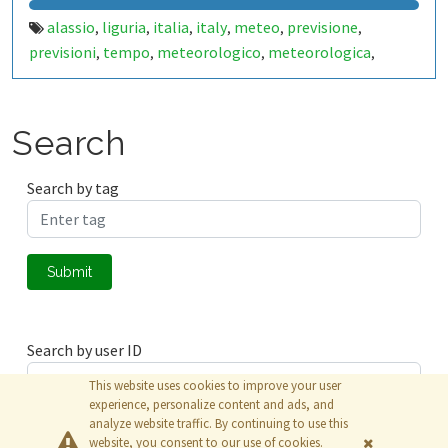
alassio
liguria
italia
italy
meteo
previsione
,
,
,
,
,
,
previsioni
tempo
meteorologico
meteorologica
,
,
,
,
stazione
station
meteorologiche
metereologiche
,
,
,
,
metereologica
carta
mare
vacanza
estate
inverno
,
,
,
,
,
,
mareggiata
pioggia
sole
nuvole
temperatura
,
,
,
,
,
Search
temperature
pressione
atmosferica
pressure
,
,
,
,
humidity
relativa
rh
celsius
gradi
percentuale
,
,
,
,
,
,
Search by tag
soleggiato
vento
raffica
raffiche
indice
precipitazione
,
,
,
,
,
,
precipitazioni
temporale
temporali
neve
nevicata
,
,
,
,
,
fotografo
savona
riviera
ligure
fiori
palme
spiaggia
,
,
,
,
,
,
,
Submit
playa
beach
sea
seaside
sensore
sensori
sensor
,
,
,
,
,
,
,
sensors
termometro
,
Search by user ID
This website uses cookies to improve your user
experience, personalize content and ads, and
analyze website traffic. By continuing to use this
Submit
website, you consent to our use of cookies.