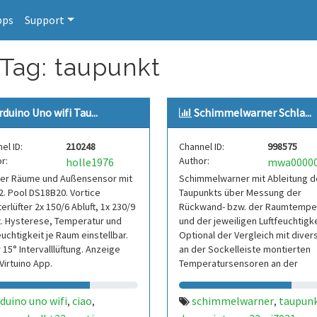
pps
Support
 Tag: taupunkt
rduino Uno wifi Tau...
Schimmelwarner Schla...
el ID:
210248
Channel ID:
998575
r:
Author:
holle1976
ller Räume und Außensensor mit
Schimmelwarner mit Ableitung d
. Pool DS18B20. Vortice
Taupunkts über Messung der
erlüfter 2x 150/6 Abluft, 1x 230/9
Rückwand- bzw. der Raumtempe
t. Hysterese, Temperatur und
und der jeweiligen Luftfeuchtigke
euchtigkeit je Raum einstellbar.
Optional der Vergleich mit diver
 15° Intervalllüftung. Anzeige
an der Sockelleiste montierten
Virtuino App.
Temperatursensoren an der
Außenwand hinter der Schrankw
duino uno wifi
ciao
schimmelwarner
taupun
,
,
,