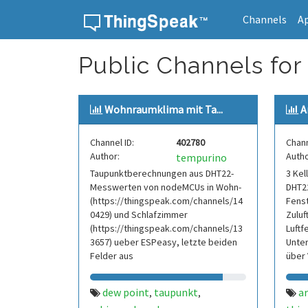
Channels
A
Skip to content
Public Channels for
Wohnraumklima mit Ta...
A
Channel ID:
402780
Chann
Author:
Autho
tempurino
Taupunktberechnungen aus DHT22-
3 Ke
Messwerten von nodeMCUs in Wohn-
DHT22
(https://thingspeak.com/channels/14
Fenst
0429) und Schlafzimmer
Zuluf
(https://thingspeak.com/channels/13
Luftf
3657) ueber ESPeasy, letzte beiden
Unter
Felder aus
über 
https://thingspeak.com/channels/134
236
dew point
taupunkt
ar
,
,