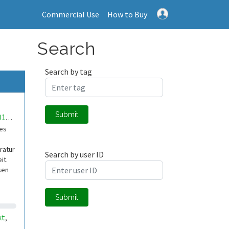
Commercial Use
How to Buy
Search
Search by tag
Submit
mwa0000017608675
es
ratur
Search by user ID
it.
sen
Submit
an
kt
,