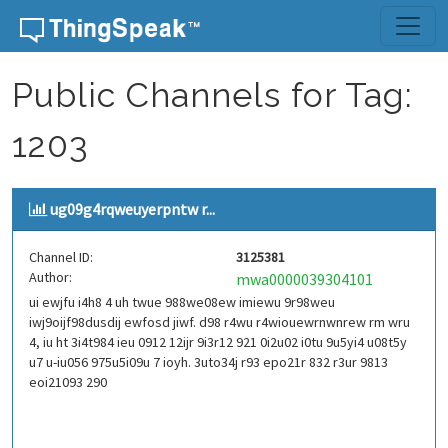
Skip to content
Public Channels for Tag:
1203
ug09g4rqweuyerpntw r...
Channel ID:
3125381
Author:
mwa0000039304101
ui ewjfu i4h8 4 uh twue 988we08ew imiewu 9r98weu
iwj9oijf98dusdij ewfosd jiwf. d98 r4wu r4wiouewrnwnrew rm wru
4, iu ht 3i4t984 ieu 0912 12ijr 9i3r12 921 0i2u02 i0tu 9u5yi4 u08t5y
u7 u-iu056 975u5i09u 7 ioyh. 3uto34j r93 epo21r 832 r3ur 9813
eoi21093 290