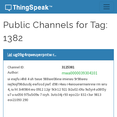
Skip to content
Public Channels for Tag:
1382
ug09g4rqweuyerpntw r...
Channel ID:
3125381
Author:
mwa0000039304101
ui ewjfu i4h8 4 uh twue 988we08ew imiewu 9r98weu
iwj9oijf98dusdij ewfosd jiwf. d98 r4wu r4wiouewrnwnrew rm wru
4, iu ht 3i4t984 ieu 0912 12ijr 9i3r12 921 0i2u02 i0tu 9u5yi4 u08t5y
u7 u-iu056 975u5i09u 7 ioyh. 3uto34j r93 epo21r 832 r3ur 9813
eoi21093 290