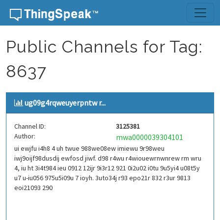
Skip to content
Public Channels for Tag:
8637
ug09g4rqweuyerpntw r...
Channel ID:
3125381
Author:
mwa0000039304101
ui ewjfu i4h8 4 uh twue 988we08ew imiewu 9r98weu
iwj9oijf98dusdij ewfosd jiwf. d98 r4wu r4wiouewrnwnrew rm wru
4, iu ht 3i4t984 ieu 0912 12ijr 9i3r12 921 0i2u02 i0tu 9u5yi4 u08t5y
u7 u-iu056 975u5i09u 7 ioyh. 3uto34j r93 epo21r 832 r3ur 9813
eoi21093 290