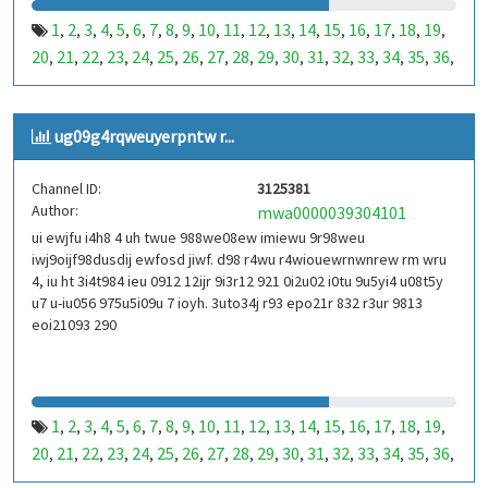
1
2
3
4
5
6
7
8
9
10
11
12
13
14
15
16
17
18
19
,
,
,
,
,
,
,
,
,
,
,
,
,
,
,
,
,
,
,
20
21
22
23
24
25
26
27
28
29
30
31
32
33
34
35
36
,
,
,
,
,
,
,
,
,
,
,
,
,
,
,
,
,
37
38
39
40
41
42
43
44
45
46
47
48
49
50
51
52
53
,
,
,
,
,
,
,
,
,
,
,
,
,
,
,
,
,
99
100
101
102
103
104
105
106
107
108
109
110
,
,
,
,
,
,
,
,
,
,
,
,
ug09g4rqweuyerpntw r...
111
112
113
114
115
116
117
118
119
120
121
122
,
,
,
,
,
,
,
,
,
,
,
,
123
124
125
126
127
128
129
130
131
132
133
134
,
,
,
,
,
,
,
,
,
,
,
,
Channel ID:
3125381
135
136
137
138
139
140
141
142
143
144
145
146
,
,
,
,
,
,
,
,
,
,
,
,
Author:
mwa0000039304101
147
148
149
150
151
152
153
154
155
156
157
158
,
,
,
,
,
,
,
,
,
,
,
,
ui ewjfu i4h8 4 uh twue 988we08ew imiewu 9r98weu
159
160
161
162
163
164
165
166
167
168
169
170
,
,
,
,
,
,
,
,
,
,
,
,
iwj9oijf98dusdij ewfosd jiwf. d98 r4wu r4wiouewrnwnrew rm wru
171
172
173
174
175
176
177
178
179
180
181
182
,
,
,
,
,
,
,
,
,
,
,
,
4, iu ht 3i4t984 ieu 0912 12ijr 9i3r12 921 0i2u02 i0tu 9u5yi4 u08t5y
183
184
185
186
187
188
189
190
191
192
193
194
u7 u-iu056 975u5i09u 7 ioyh. 3uto34j r93 epo21r 832 r3ur 9813
,
,
,
,
,
,
,
,
,
,
,
,
eoi21093 290
195
196
197
198
199
200
201
202
203
204
205
206
,
,
,
,
,
,
,
,
,
,
,
,
207
208
209
210
211
212
213
214
215
216
217
218
,
,
,
,
,
,
,
,
,
,
,
,
219
220
221
222
223
224
225
226
227
228
229
230
,
,
,
,
,
,
,
,
,
,
,
,
231
232
233
234
235
236
237
238
239
240
241
242
,
,
,
,
,
,
,
,
,
,
,
,
1
2
3
4
5
6
7
8
9
10
11
12
13
14
15
16
17
18
19
,
,
,
,
,
,
,
,
,
,
,
,
,
,
,
,
,
,
,
243
244
245
246
247
248
249
250
251
252
253
254
,
,
,
,
,
,
,
,
,
,
,
,
20
21
22
23
24
25
26
27
28
29
30
31
32
33
34
35
36
,
,
,
,
,
,
,
,
,
,
,
,
,
,
,
,
,
255
256
257
258
259
260
261
262
263
264
265
266
,
,
,
,
,
,
,
,
,
,
,
,
37
38
39
40
41
42
43
44
45
46
47
48
49
50
51
52
53
,
,
,
,
,
,
,
,
,
,
,
,
,
,
,
,
,