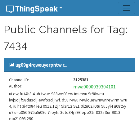
Skip to content
Public Channels for Tag:
7434
ug09g4rqweuyerpntw r...
Channel ID:
3125381
Author:
mwa0000039304101
ui ewjfu i4h8 4 uh twue 988we08ew imiewu 9r98weu
iwj9oijf98dusdij ewfosd jiwf. d98 r4wu r4wiouewrnwnrew rm wru
4, iu ht 3i4t984 ieu 0912 12ijr 9i3r12 921 0i2u02 i0tu 9u5yi4 u08t5y
u7 u-iu056 975u5i09u 7 ioyh. 3uto34j r93 epo21r 832 r3ur 9813
eoi21093 290