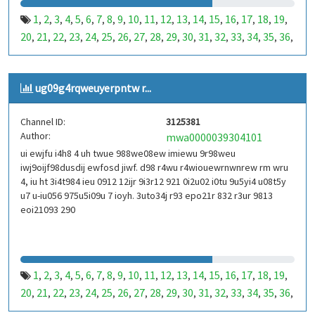
1
2
3
4
5
6
7
8
9
10
11
12
13
14
15
16
17
18
19
,
,
,
,
,
,
,
,
,
,
,
,
,
,
,
,
,
,
,
20
21
22
23
24
25
26
27
28
29
30
31
32
33
34
35
36
,
,
,
,
,
,
,
,
,
,
,
,
,
,
,
,
,
37
38
39
40
41
42
43
44
45
46
47
48
49
50
51
52
53
,
,
,
,
,
,
,
,
,
,
,
,
,
,
,
,
,
99
100
101
102
103
104
105
106
107
108
109
110
,
,
,
,
,
,
,
,
,
,
,
,
ug09g4rqweuyerpntw r...
111
112
113
114
115
116
117
118
119
120
121
122
,
,
,
,
,
,
,
,
,
,
,
,
123
124
125
126
127
128
129
130
131
132
133
134
,
,
,
,
,
,
,
,
,
,
,
,
Channel ID:
3125381
135
136
137
138
139
140
141
142
143
144
145
146
,
,
,
,
,
,
,
,
,
,
,
,
Author:
mwa0000039304101
147
148
149
150
151
152
153
154
155
156
157
158
,
,
,
,
,
,
,
,
,
,
,
,
ui ewjfu i4h8 4 uh twue 988we08ew imiewu 9r98weu
159
160
161
162
163
164
165
166
167
168
169
170
,
,
,
,
,
,
,
,
,
,
,
,
iwj9oijf98dusdij ewfosd jiwf. d98 r4wu r4wiouewrnwnrew rm wru
171
172
173
174
175
176
177
178
179
180
181
182
,
,
,
,
,
,
,
,
,
,
,
,
4, iu ht 3i4t984 ieu 0912 12ijr 9i3r12 921 0i2u02 i0tu 9u5yi4 u08t5y
183
184
185
186
187
188
189
190
191
192
193
194
u7 u-iu056 975u5i09u 7 ioyh. 3uto34j r93 epo21r 832 r3ur 9813
,
,
,
,
,
,
,
,
,
,
,
,
eoi21093 290
195
196
197
198
199
200
201
202
203
204
205
206
,
,
,
,
,
,
,
,
,
,
,
,
207
208
209
210
211
212
213
214
215
216
217
218
,
,
,
,
,
,
,
,
,
,
,
,
219
220
221
222
223
224
225
226
227
228
229
230
,
,
,
,
,
,
,
,
,
,
,
,
231
232
233
234
235
236
237
238
239
240
241
242
,
,
,
,
,
,
,
,
,
,
,
,
1
2
3
4
5
6
7
8
9
10
11
12
13
14
15
16
17
18
19
,
,
,
,
,
,
,
,
,
,
,
,
,
,
,
,
,
,
,
243
244
245
246
247
248
249
250
251
252
253
254
,
,
,
,
,
,
,
,
,
,
,
,
20
21
22
23
24
25
26
27
28
29
30
31
32
33
34
35
36
,
,
,
,
,
,
,
,
,
,
,
,
,
,
,
,
,
255
256
257
258
259
260
261
262
263
264
265
266
,
,
,
,
,
,
,
,
,
,
,
,
37
38
39
40
41
42
43
44
45
46
47
48
49
50
51
52
53
,
,
,
,
,
,
,
,
,
,
,
,
,
,
,
,
,