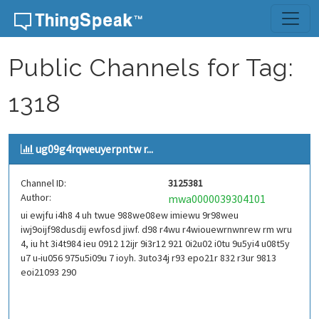
Skip to content
Public Channels for Tag:
1318
ug09g4rqweuyerpntw r...
Channel ID:
3125381
Author:
mwa0000039304101
ui ewjfu i4h8 4 uh twue 988we08ew imiewu 9r98weu
iwj9oijf98dusdij ewfosd jiwf. d98 r4wu r4wiouewrnwnrew rm wru
4, iu ht 3i4t984 ieu 0912 12ijr 9i3r12 921 0i2u02 i0tu 9u5yi4 u08t5y
u7 u-iu056 975u5i09u 7 ioyh. 3uto34j r93 epo21r 832 r3ur 9813
eoi21093 290