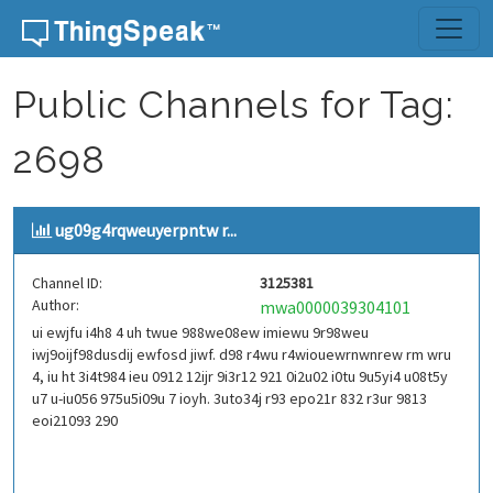
Skip to content
Public Channels for Tag:
2698
ug09g4rqweuyerpntw r...
Channel ID:
3125381
Author:
mwa0000039304101
ui ewjfu i4h8 4 uh twue 988we08ew imiewu 9r98weu
iwj9oijf98dusdij ewfosd jiwf. d98 r4wu r4wiouewrnwnrew rm wru
4, iu ht 3i4t984 ieu 0912 12ijr 9i3r12 921 0i2u02 i0tu 9u5yi4 u08t5y
u7 u-iu056 975u5i09u 7 ioyh. 3uto34j r93 epo21r 832 r3ur 9813
eoi21093 290