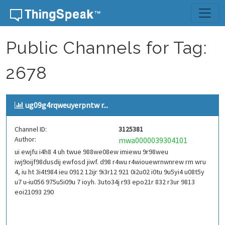
Skip to content
Public Channels for Tag:
2678
ug09g4rqweuyerpntw r...
Channel ID:
3125381
Author:
mwa0000039304101
ui ewjfu i4h8 4 uh twue 988we08ew imiewu 9r98weu
iwj9oijf98dusdij ewfosd jiwf. d98 r4wu r4wiouewrnwnrew rm wru
4, iu ht 3i4t984 ieu 0912 12ijr 9i3r12 921 0i2u02 i0tu 9u5yi4 u08t5y
u7 u-iu056 975u5i09u 7 ioyh. 3uto34j r93 epo21r 832 r3ur 9813
eoi21093 290