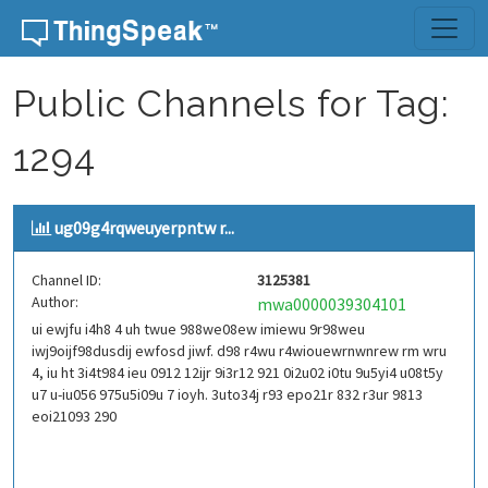
Skip to content
Public Channels for Tag:
1294
ug09g4rqweuyerpntw r...
Channel ID:
3125381
Author:
mwa0000039304101
ui ewjfu i4h8 4 uh twue 988we08ew imiewu 9r98weu
iwj9oijf98dusdij ewfosd jiwf. d98 r4wu r4wiouewrnwnrew rm wru
4, iu ht 3i4t984 ieu 0912 12ijr 9i3r12 921 0i2u02 i0tu 9u5yi4 u08t5y
u7 u-iu056 975u5i09u 7 ioyh. 3uto34j r93 epo21r 832 r3ur 9813
eoi21093 290