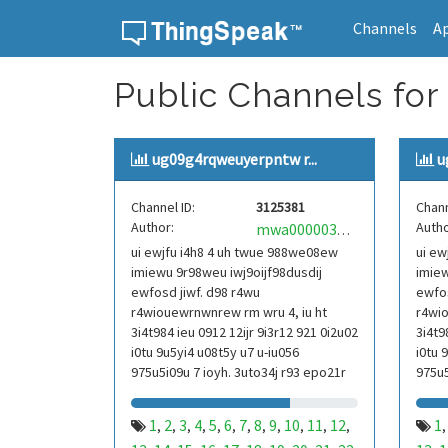
Channels
A
Skip to content
Public Channels for
ug09g4rqweuyerpntw r...
u
Channel ID:
3125381
Chann
Author:
Autho
mwa0000039304101
ui ewjfu i4h8 4 uh twue 988we08ew
ui ew
imiewu 9r98weu iwj9oijf98dusdij
imiew
ewfosd jiwf. d98 r4wu
ewfos
r4wiouewrnwnrew rm wru 4, iu ht
r4wio
3i4t984 ieu 0912 12ijr 9i3r12 921 0i2u02
3i4t9
i0tu 9u5yi4 u08t5y u7 u-iu056
i0tu 
975u5i09u 7 ioyh. 3uto34j r93 epo21r
975u5
832 r3ur 9813 eoi21093 290
832 r
1
2
3
4
5
6
7
8
9
10
11
12
1
,
,
,
,
,
,
,
,
,
,
,
,