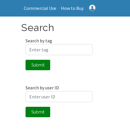
Commercial Use
How to Buy
Search
Search by tag
Submit
Search by user ID
Submit