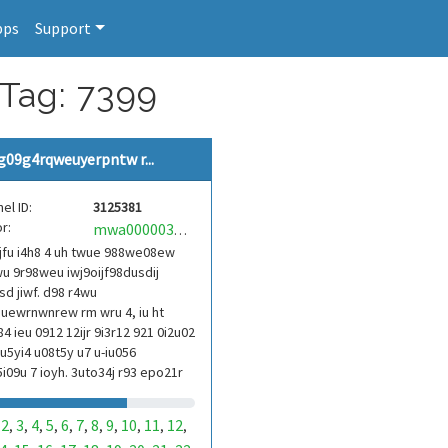
pps
Support
 Tag: 7399
g09g4rqweuyerpntw r...
el ID:
3125381
r:
mwa0000039304101
jfu i4h8 4 uh twue 988we08ew
u 9r98weu iwj9oijf98dusdij
d jiwf. d98 r4wu
uewrnwnrew rm wru 4, iu ht
84 ieu 0912 12ijr 9i3r12 921 0i2u02
9u5yi4 u08t5y u7 u-iu056
i09u 7 ioyh. 3uto34j r93 epo21r
3ur 9813 eoi21093 290
2
3
4
5
6
7
8
9
10
11
12
,
,
,
,
,
,
,
,
,
,
,
,