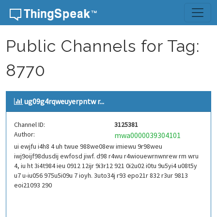
Skip to content
Public Channels for Tag:
8770
ug09g4rqweuyerpntw r...
Channel ID:
3125381
Author:
mwa0000039304101
ui ewjfu i4h8 4 uh twue 988we08ew imiewu 9r98weu
iwj9oijf98dusdij ewfosd jiwf. d98 r4wu r4wiouewrnwnrew rm wru
4, iu ht 3i4t984 ieu 0912 12ijr 9i3r12 921 0i2u02 i0tu 9u5yi4 u08t5y
u7 u-iu056 975u5i09u 7 ioyh. 3uto34j r93 epo21r 832 r3ur 9813
eoi21093 290