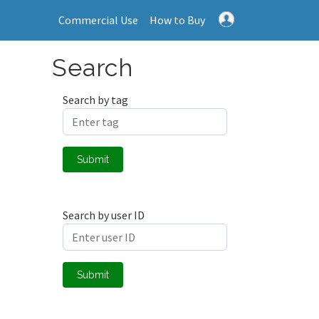
Commercial Use
How to Buy
Search
Search by tag
Submit
Search by user ID
Submit