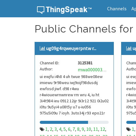
Channels
A
Skip to content
Public Channels for
ug09g4rqweuyerpntw r...
u
Channel ID:
3125381
Chann
Author:
Autho
mwa0000039304101
ui ewjfu i4h8 4 uh twue 988we08ew
ui ew
imiewu 9r98weu iwj9oijf98dusdij
imiew
ewfosd jiwf. d98 r4wu
ewfos
r4wiouewrnwnrew rm wru 4, iu ht
r4wio
3i4t984 ieu 0912 12ijr 9i3r12 921 0i2u02
3i4t9
i0tu 9u5yi4 u08t5y u7 u-iu056
i0tu 
975u5i09u 7 ioyh. 3uto34j r93 epo21r
975u5
832 r3ur 9813 eoi21093 290
832 r
1
2
3
4
5
6
7
8
9
10
11
12
1
,
,
,
,
,
,
,
,
,
,
,
,