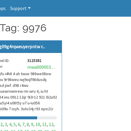
pps
Support
 Tag: 9976
g09g4rqweuyerpntw r...
el ID:
3125381
r:
mwa0000039304101
jfu i4h8 4 uh twue 988we08ew
u 9r98weu iwj9oijf98dusdij
d jiwf. d98 r4wu
uewrnwnrew rm wru 4, iu ht
84 ieu 0912 12ijr 9i3r12 921 0i2u02
9u5yi4 u08t5y u7 u-iu056
i09u 7 ioyh. 3uto34j r93 epo21r
3ur 9813 eoi21093 290
2
3
4
5
6
7
8
9
10
11
12
,
,
,
,
,
,
,
,
,
,
,
,