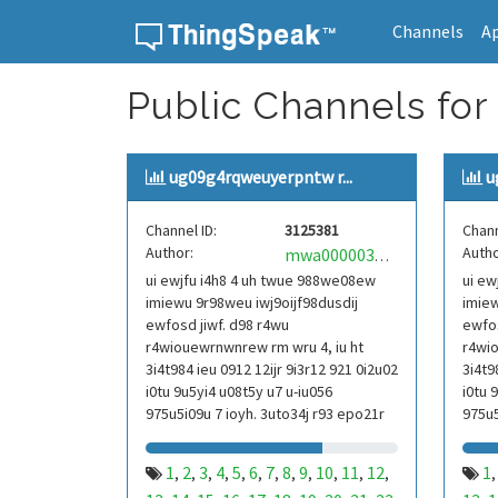
Channels
A
Skip to content
Public Channels for
ug09g4rqweuyerpntw r...
u
Channel ID:
3125381
Chann
Author:
Autho
mwa0000039304101
ui ewjfu i4h8 4 uh twue 988we08ew
ui ew
imiewu 9r98weu iwj9oijf98dusdij
imiew
ewfosd jiwf. d98 r4wu
ewfos
r4wiouewrnwnrew rm wru 4, iu ht
r4wio
3i4t984 ieu 0912 12ijr 9i3r12 921 0i2u02
3i4t9
i0tu 9u5yi4 u08t5y u7 u-iu056
i0tu 
975u5i09u 7 ioyh. 3uto34j r93 epo21r
975u5
832 r3ur 9813 eoi21093 290
832 r
1
2
3
4
5
6
7
8
9
10
11
12
1
,
,
,
,
,
,
,
,
,
,
,
,