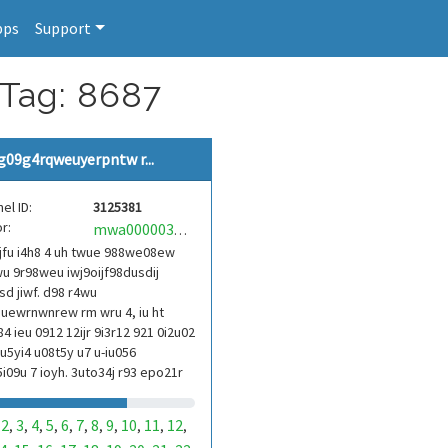
pps
Support
 Tag: 8687
g09g4rqweuyerpntw r...
el ID:
3125381
r:
mwa0000039304101
jfu i4h8 4 uh twue 988we08ew
u 9r98weu iwj9oijf98dusdij
d jiwf. d98 r4wu
uewrnwnrew rm wru 4, iu ht
84 ieu 0912 12ijr 9i3r12 921 0i2u02
9u5yi4 u08t5y u7 u-iu056
i09u 7 ioyh. 3uto34j r93 epo21r
3ur 9813 eoi21093 290
2
3
4
5
6
7
8
9
10
11
12
,
,
,
,
,
,
,
,
,
,
,
,