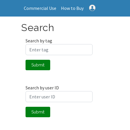
Commercial Use
How to Buy
Search
Search by tag
Submit
Search by user ID
Submit