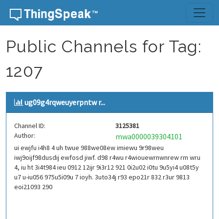
Skip to content
Public Channels for Tag:
1207
ug09g4rqweuyerpntw r...
Channel ID:
3125381
Author:
mwa0000039304101
ui ewjfu i4h8 4 uh twue 988we08ew imiewu 9r98weu
iwj9oijf98dusdij ewfosd jiwf. d98 r4wu r4wiouewrnwnrew rm wru
4, iu ht 3i4t984 ieu 0912 12ijr 9i3r12 921 0i2u02 i0tu 9u5yi4 u08t5y
u7 u-iu056 975u5i09u 7 ioyh. 3uto34j r93 epo21r 832 r3ur 9813
eoi21093 290