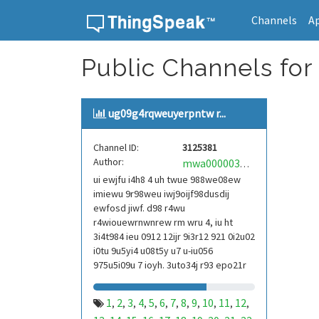
Channels
A
Skip to content
Public Channels for
ug09g4rqweuyerpntw r...
Channel ID:
3125381
Author:
mwa0000039304101
ui ewjfu i4h8 4 uh twue 988we08ew
imiewu 9r98weu iwj9oijf98dusdij
ewfosd jiwf. d98 r4wu
r4wiouewrnwnrew rm wru 4, iu ht
3i4t984 ieu 0912 12ijr 9i3r12 921 0i2u02
i0tu 9u5yi4 u08t5y u7 u-iu056
975u5i09u 7 ioyh. 3uto34j r93 epo21r
832 r3ur 9813 eoi21093 290
1
2
3
4
5
6
7
8
9
10
11
12
,
,
,
,
,
,
,
,
,
,
,
,