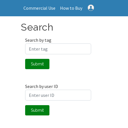
Commercial Use
How to Buy
Search
Search by tag
Submit
Search by user ID
Submit