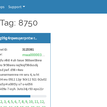
pps
Support
 Tag: 8750
g09g4rqweuyerpntw r...
el ID:
3125381
r:
mwa0000039304101
jfu i4h8 4 uh twue 988we08ew
u 9r98weu iwj9oijf98dusdij
d jiwf. d98 r4wu
uewrnwnrew rm wru 4, iu ht
84 ieu 0912 12ijr 9i3r12 921 0i2u02
9u5yi4 u08t5y u7 u-iu056
i09u 7 ioyh. 3uto34j r93 epo21r
3ur 9813 eoi21093 290
2
3
4
5
6
7
8
9
10
11
12
,
,
,
,
,
,
,
,
,
,
,
,