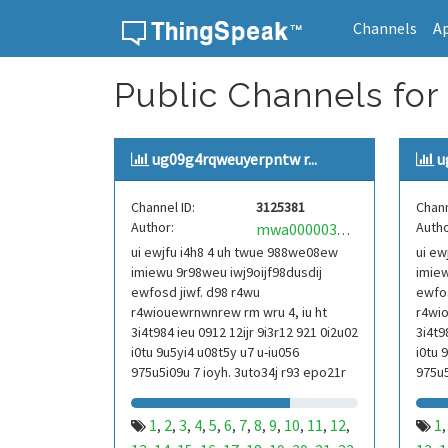
Channels
A
Skip to content
Public Channels for
ug09g4rqweuyerpntw r...
u
Channel ID:
3125381
Chann
Author:
Autho
mwa0000039304101
ui ewjfu i4h8 4 uh twue 988we08ew
ui ew
imiewu 9r98weu iwj9oijf98dusdij
imiew
ewfosd jiwf. d98 r4wu
ewfos
r4wiouewrnwnrew rm wru 4, iu ht
r4wio
3i4t984 ieu 0912 12ijr 9i3r12 921 0i2u02
3i4t9
i0tu 9u5yi4 u08t5y u7 u-iu056
i0tu 
975u5i09u 7 ioyh. 3uto34j r93 epo21r
975u5
832 r3ur 9813 eoi21093 290
832 r
1
2
3
4
5
6
7
8
9
10
11
12
1
,
,
,
,
,
,
,
,
,
,
,
,