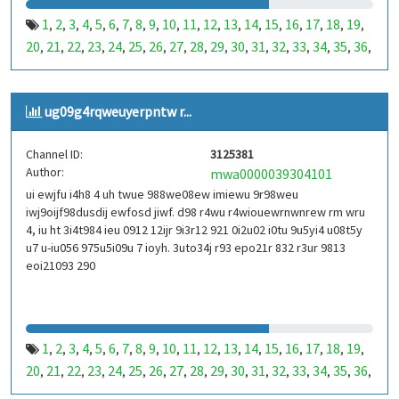
1
2
3
4
5
6
7
8
9
10
11
12
13
14
15
16
17
18
19
,
,
,
,
,
,
,
,
,
,
,
,
,
,
,
,
,
,
,
20
21
22
23
24
25
26
27
28
29
30
31
32
33
34
35
36
,
,
,
,
,
,
,
,
,
,
,
,
,
,
,
,
,
37
38
39
40
41
42
43
44
45
46
47
48
49
50
51
52
53
,
,
,
,
,
,
,
,
,
,
,
,
,
,
,
,
,
99
100
101
102
103
104
105
106
107
108
109
110
,
,
,
,
,
,
,
,
,
,
,
,
ug09g4rqweuyerpntw r...
111
112
113
114
115
116
117
118
119
120
121
122
,
,
,
,
,
,
,
,
,
,
,
,
123
124
125
126
127
128
129
130
131
132
133
134
,
,
,
,
,
,
,
,
,
,
,
,
Channel ID:
3125381
135
136
137
138
139
140
141
142
143
144
145
146
,
,
,
,
,
,
,
,
,
,
,
,
Author:
mwa0000039304101
147
148
149
150
151
152
153
154
155
156
157
158
,
,
,
,
,
,
,
,
,
,
,
,
ui ewjfu i4h8 4 uh twue 988we08ew imiewu 9r98weu
159
160
161
162
163
164
165
166
167
168
169
170
,
,
,
,
,
,
,
,
,
,
,
,
iwj9oijf98dusdij ewfosd jiwf. d98 r4wu r4wiouewrnwnrew rm wru
171
172
173
174
175
176
177
178
179
180
181
182
,
,
,
,
,
,
,
,
,
,
,
,
4, iu ht 3i4t984 ieu 0912 12ijr 9i3r12 921 0i2u02 i0tu 9u5yi4 u08t5y
183
184
185
186
187
188
189
190
191
192
193
194
u7 u-iu056 975u5i09u 7 ioyh. 3uto34j r93 epo21r 832 r3ur 9813
,
,
,
,
,
,
,
,
,
,
,
,
eoi21093 290
195
196
197
198
199
200
201
202
203
204
205
206
,
,
,
,
,
,
,
,
,
,
,
,
207
208
209
210
211
212
213
214
215
216
217
218
,
,
,
,
,
,
,
,
,
,
,
,
219
220
221
222
223
224
225
226
227
228
229
230
,
,
,
,
,
,
,
,
,
,
,
,
231
232
233
234
235
236
237
238
239
240
241
242
,
,
,
,
,
,
,
,
,
,
,
,
1
2
3
4
5
6
7
8
9
10
11
12
13
14
15
16
17
18
19
,
,
,
,
,
,
,
,
,
,
,
,
,
,
,
,
,
,
,
243
244
245
246
247
248
249
250
251
252
253
254
,
,
,
,
,
,
,
,
,
,
,
,
20
21
22
23
24
25
26
27
28
29
30
31
32
33
34
35
36
,
,
,
,
,
,
,
,
,
,
,
,
,
,
,
,
,
255
256
257
258
259
260
261
262
263
264
265
266
,
,
,
,
,
,
,
,
,
,
,
,
37
38
39
40
41
42
43
44
45
46
47
48
49
50
51
52
53
,
,
,
,
,
,
,
,
,
,
,
,
,
,
,
,
,