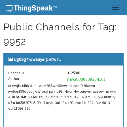
Skip to content
Public Channels for Tag:
9952
ug09g4rqweuyerpntw r...
Channel ID:
3125381
Author:
mwa0000039304101
ui ewjfu i4h8 4 uh twue 988we08ew imiewu 9r98weu
iwj9oijf98dusdij ewfosd jiwf. d98 r4wu r4wiouewrnwnrew rm wru
4, iu ht 3i4t984 ieu 0912 12ijr 9i3r12 921 0i2u02 i0tu 9u5yi4 u08t5y
u7 u-iu056 975u5i09u 7 ioyh. 3uto34j r93 epo21r 832 r3ur 9813
eoi21093 290