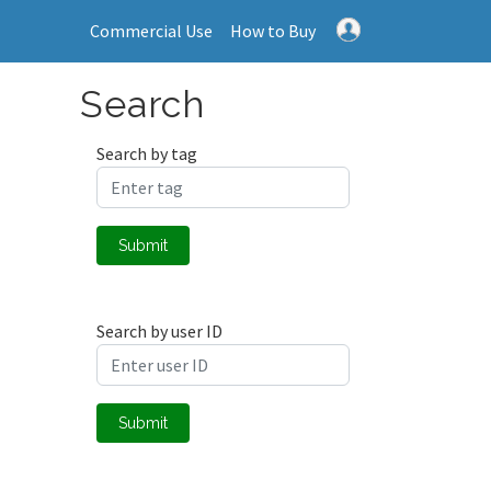
Commercial Use
How to Buy
Search
Search by tag
Submit
Search by user ID
Submit