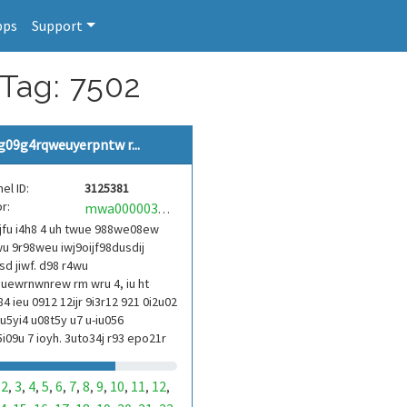
pps
Support
 Tag: 7502
g09g4rqweuyerpntw r...
el ID:
3125381
r:
mwa0000039304101
jfu i4h8 4 uh twue 988we08ew
u 9r98weu iwj9oijf98dusdij
d jiwf. d98 r4wu
uewrnwnrew rm wru 4, iu ht
84 ieu 0912 12ijr 9i3r12 921 0i2u02
9u5yi4 u08t5y u7 u-iu056
i09u 7 ioyh. 3uto34j r93 epo21r
3ur 9813 eoi21093 290
2
3
4
5
6
7
8
9
10
11
12
,
,
,
,
,
,
,
,
,
,
,
,