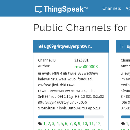
Channels
A
Skip to content
Public Channels for
ug09g4rqweuyerpntw r...
u
Channel ID:
3125381
Chann
Author:
Autho
mwa0000039304101
ui ewjfu i4h8 4 uh twue 988we08ew
ui ew
imiewu 9r98weu iwj9oijf98dusdij
imiew
ewfosd jiwf. d98 r4wu
ewfos
r4wiouewrnwnrew rm wru 4, iu ht
r4wio
3i4t984 ieu 0912 12ijr 9i3r12 921 0i2u02
3i4t9
i0tu 9u5yi4 u08t5y u7 u-iu056
i0tu 
975u5i09u 7 ioyh. 3uto34j r93 epo21r
975u5
832 r3ur 9813 eoi21093 290
832 r
1
2
3
4
5
6
7
8
9
10
11
12
1
,
,
,
,
,
,
,
,
,
,
,
,