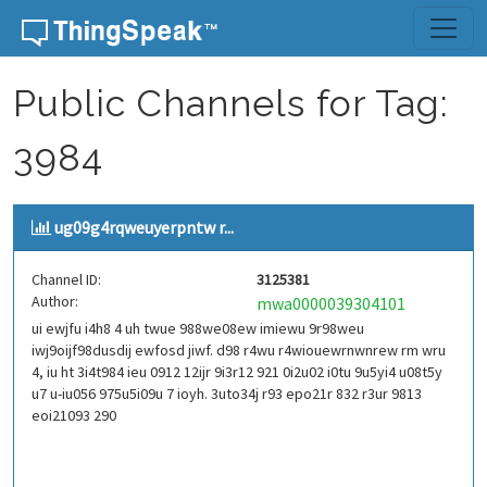
Skip to content
Public Channels for Tag:
3984
ug09g4rqweuyerpntw r...
Channel ID:
3125381
Author:
mwa0000039304101
ui ewjfu i4h8 4 uh twue 988we08ew imiewu 9r98weu
iwj9oijf98dusdij ewfosd jiwf. d98 r4wu r4wiouewrnwnrew rm wru
4, iu ht 3i4t984 ieu 0912 12ijr 9i3r12 921 0i2u02 i0tu 9u5yi4 u08t5y
u7 u-iu056 975u5i09u 7 ioyh. 3uto34j r93 epo21r 832 r3ur 9813
eoi21093 290