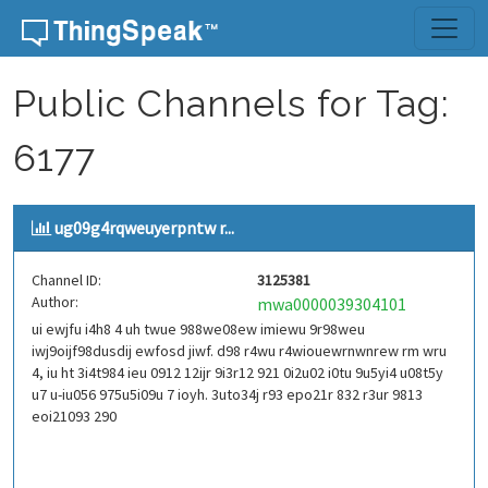
Skip to content
Public Channels for Tag:
6177
ug09g4rqweuyerpntw r...
Channel ID:
3125381
Author:
mwa0000039304101
ui ewjfu i4h8 4 uh twue 988we08ew imiewu 9r98weu
iwj9oijf98dusdij ewfosd jiwf. d98 r4wu r4wiouewrnwnrew rm wru
4, iu ht 3i4t984 ieu 0912 12ijr 9i3r12 921 0i2u02 i0tu 9u5yi4 u08t5y
u7 u-iu056 975u5i09u 7 ioyh. 3uto34j r93 epo21r 832 r3ur 9813
eoi21093 290