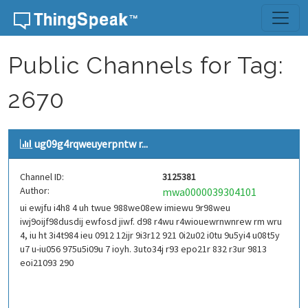
Skip to content
Public Channels for Tag:
2670
ug09g4rqweuyerpntw r...
Channel ID:
3125381
Author:
mwa0000039304101
ui ewjfu i4h8 4 uh twue 988we08ew imiewu 9r98weu
iwj9oijf98dusdij ewfosd jiwf. d98 r4wu r4wiouewrnwnrew rm wru
4, iu ht 3i4t984 ieu 0912 12ijr 9i3r12 921 0i2u02 i0tu 9u5yi4 u08t5y
u7 u-iu056 975u5i09u 7 ioyh. 3uto34j r93 epo21r 832 r3ur 9813
eoi21093 290