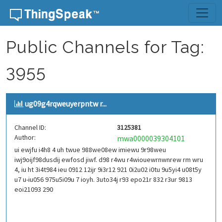
Skip to content
Public Channels for Tag:
3955
ug09g4rqweuyerpntw r...
Channel ID:
3125381
Author:
mwa0000039304101
ui ewjfu i4h8 4 uh twue 988we08ew imiewu 9r98weu
iwj9oijf98dusdij ewfosd jiwf. d98 r4wu r4wiouewrnwnrew rm wru
4, iu ht 3i4t984 ieu 0912 12ijr 9i3r12 921 0i2u02 i0tu 9u5yi4 u08t5y
u7 u-iu056 975u5i09u 7 ioyh. 3uto34j r93 epo21r 832 r3ur 9813
eoi21093 290