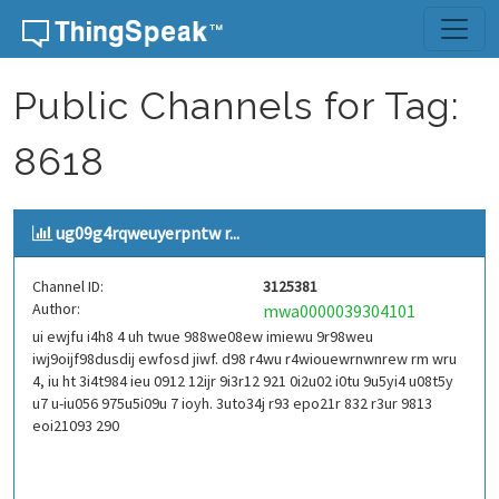
Skip to content
Public Channels for Tag:
8618
ug09g4rqweuyerpntw r...
Channel ID:
3125381
Author:
mwa0000039304101
ui ewjfu i4h8 4 uh twue 988we08ew imiewu 9r98weu
iwj9oijf98dusdij ewfosd jiwf. d98 r4wu r4wiouewrnwnrew rm wru
4, iu ht 3i4t984 ieu 0912 12ijr 9i3r12 921 0i2u02 i0tu 9u5yi4 u08t5y
u7 u-iu056 975u5i09u 7 ioyh. 3uto34j r93 epo21r 832 r3ur 9813
eoi21093 290