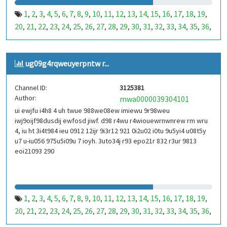
1
2
3
4
5
6
7
8
9
10
11
12
13
14
15
16
17
18
19
,
,
,
,
,
,
,
,
,
,
,
,
,
,
,
,
,
,
,
20
21
22
23
24
25
26
27
28
29
30
31
32
33
34
35
36
,
,
,
,
,
,
,
,
,
,
,
,
,
,
,
,
,
37
38
39
40
41
42
43
44
45
46
47
48
49
50
51
52
53
,
,
,
,
,
,
,
,
,
,
,
,
,
,
,
,
,
99
100
101
102
103
104
105
106
107
108
109
110
,
,
,
,
,
,
,
,
,
,
,
,
ug09g4rqweuyerpntw r...
111
112
113
114
115
116
117
118
119
120
121
122
,
,
,
,
,
,
,
,
,
,
,
,
123
124
125
126
127
128
129
130
131
132
133
134
,
,
,
,
,
,
,
,
,
,
,
,
Channel ID:
3125381
135
136
137
138
139
140
141
142
143
144
145
146
,
,
,
,
,
,
,
,
,
,
,
,
Author:
mwa0000039304101
147
148
149
150
151
152
153
154
155
156
157
158
,
,
,
,
,
,
,
,
,
,
,
,
ui ewjfu i4h8 4 uh twue 988we08ew imiewu 9r98weu
159
160
161
162
163
164
165
166
167
168
169
170
,
,
,
,
,
,
,
,
,
,
,
,
iwj9oijf98dusdij ewfosd jiwf. d98 r4wu r4wiouewrnwnrew rm wru
171
172
173
174
175
176
177
178
179
180
181
182
,
,
,
,
,
,
,
,
,
,
,
,
4, iu ht 3i4t984 ieu 0912 12ijr 9i3r12 921 0i2u02 i0tu 9u5yi4 u08t5y
183
184
185
186
187
188
189
190
191
192
193
194
u7 u-iu056 975u5i09u 7 ioyh. 3uto34j r93 epo21r 832 r3ur 9813
,
,
,
,
,
,
,
,
,
,
,
,
eoi21093 290
195
196
197
198
199
200
201
202
203
204
205
206
,
,
,
,
,
,
,
,
,
,
,
,
207
208
209
210
211
212
213
214
215
216
217
218
,
,
,
,
,
,
,
,
,
,
,
,
219
220
221
222
223
224
225
226
227
228
229
230
,
,
,
,
,
,
,
,
,
,
,
,
231
232
233
234
235
236
237
238
239
240
241
242
,
,
,
,
,
,
,
,
,
,
,
,
1
2
3
4
5
6
7
8
9
10
11
12
13
14
15
16
17
18
19
,
,
,
,
,
,
,
,
,
,
,
,
,
,
,
,
,
,
,
243
244
245
246
247
248
249
250
251
252
253
254
,
,
,
,
,
,
,
,
,
,
,
,
20
21
22
23
24
25
26
27
28
29
30
31
32
33
34
35
36
,
,
,
,
,
,
,
,
,
,
,
,
,
,
,
,
,
255
256
257
258
259
260
261
262
263
264
265
266
,
,
,
,
,
,
,
,
,
,
,
,
37
38
39
40
41
42
43
44
45
46
47
48
49
50
51
52
53
,
,
,
,
,
,
,
,
,
,
,
,
,
,
,
,
,