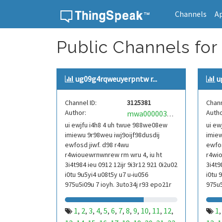
Channels
A
Skip to content
Public Channels for
ug09g4rqweuyerpntw r...
u
Channel ID:
3125381
Chann
Author:
Autho
mwa0000039304101
ui ewjfu i4h8 4 uh twue 988we08ew
ui ew
imiewu 9r98weu iwj9oijf98dusdij
imiew
ewfosd jiwf. d98 r4wu
ewfos
r4wiouewrnwnrew rm wru 4, iu ht
r4wio
3i4t984 ieu 0912 12ijr 9i3r12 921 0i2u02
3i4t9
i0tu 9u5yi4 u08t5y u7 u-iu056
i0tu 
975u5i09u 7 ioyh. 3uto34j r93 epo21r
975u5
832 r3ur 9813 eoi21093 290
832 r
1
2
3
4
5
6
7
8
9
10
11
12
1
,
,
,
,
,
,
,
,
,
,
,
,