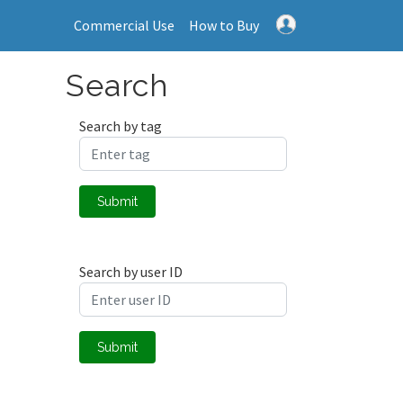
Commercial Use
How to Buy
Search
Search by tag
Submit
Search by user ID
Submit