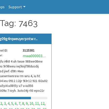
pps
Support
 Tag: 7463
g09g4rqweuyerpntw r...
el ID:
3125381
r:
mwa0000039304101
jfu i4h8 4 uh twue 988we08ew
u 9r98weu iwj9oijf98dusdij
d jiwf. d98 r4wu
uewrnwnrew rm wru 4, iu ht
84 ieu 0912 12ijr 9i3r12 921 0i2u02
9u5yi4 u08t5y u7 u-iu056
i09u 7 ioyh. 3uto34j r93 epo21r
3ur 9813 eoi21093 290
2
3
4
5
6
7
8
9
10
11
12
,
,
,
,
,
,
,
,
,
,
,
,