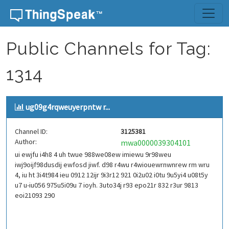
Skip to content
Public Channels for Tag:
1314
ug09g4rqweuyerpntw r...
Channel ID:
3125381
Author:
mwa0000039304101
ui ewjfu i4h8 4 uh twue 988we08ew imiewu 9r98weu
iwj9oijf98dusdij ewfosd jiwf. d98 r4wu r4wiouewrnwnrew rm wru
4, iu ht 3i4t984 ieu 0912 12ijr 9i3r12 921 0i2u02 i0tu 9u5yi4 u08t5y
u7 u-iu056 975u5i09u 7 ioyh. 3uto34j r93 epo21r 832 r3ur 9813
eoi21093 290