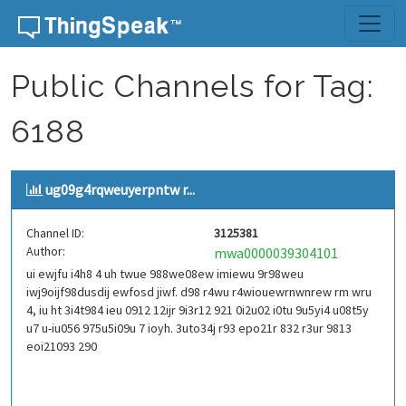
Skip to content
Public Channels for Tag:
6188
ug09g4rqweuyerpntw r...
Channel ID:
3125381
Author:
mwa0000039304101
ui ewjfu i4h8 4 uh twue 988we08ew imiewu 9r98weu
iwj9oijf98dusdij ewfosd jiwf. d98 r4wu r4wiouewrnwnrew rm wru
4, iu ht 3i4t984 ieu 0912 12ijr 9i3r12 921 0i2u02 i0tu 9u5yi4 u08t5y
u7 u-iu056 975u5i09u 7 ioyh. 3uto34j r93 epo21r 832 r3ur 9813
eoi21093 290