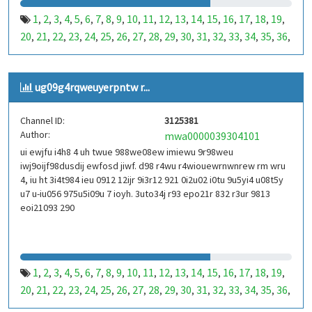
1
2
3
4
5
6
7
8
9
10
11
12
13
14
15
16
17
18
19
,
,
,
,
,
,
,
,
,
,
,
,
,
,
,
,
,
,
,
20
21
22
23
24
25
26
27
28
29
30
31
32
33
34
35
36
,
,
,
,
,
,
,
,
,
,
,
,
,
,
,
,
,
37
38
39
40
41
42
43
44
45
46
47
48
49
50
51
52
53
,
,
,
,
,
,
,
,
,
,
,
,
,
,
,
,
,
99
100
101
102
103
104
105
106
107
108
109
110
,
,
,
,
,
,
,
,
,
,
,
,
ug09g4rqweuyerpntw r...
111
112
113
114
115
116
117
118
119
120
121
122
,
,
,
,
,
,
,
,
,
,
,
,
123
124
125
126
127
128
129
130
131
132
133
134
,
,
,
,
,
,
,
,
,
,
,
,
Channel ID:
3125381
135
136
137
138
139
140
141
142
143
144
145
146
,
,
,
,
,
,
,
,
,
,
,
,
Author:
mwa0000039304101
147
148
149
150
151
152
153
154
155
156
157
158
,
,
,
,
,
,
,
,
,
,
,
,
ui ewjfu i4h8 4 uh twue 988we08ew imiewu 9r98weu
159
160
161
162
163
164
165
166
167
168
169
170
,
,
,
,
,
,
,
,
,
,
,
,
iwj9oijf98dusdij ewfosd jiwf. d98 r4wu r4wiouewrnwnrew rm wru
171
172
173
174
175
176
177
178
179
180
181
182
,
,
,
,
,
,
,
,
,
,
,
,
4, iu ht 3i4t984 ieu 0912 12ijr 9i3r12 921 0i2u02 i0tu 9u5yi4 u08t5y
183
184
185
186
187
188
189
190
191
192
193
194
u7 u-iu056 975u5i09u 7 ioyh. 3uto34j r93 epo21r 832 r3ur 9813
,
,
,
,
,
,
,
,
,
,
,
,
eoi21093 290
195
196
197
198
199
200
201
202
203
204
205
206
,
,
,
,
,
,
,
,
,
,
,
,
207
208
209
210
211
212
213
214
215
216
217
218
,
,
,
,
,
,
,
,
,
,
,
,
219
220
221
222
223
224
225
226
227
228
229
230
,
,
,
,
,
,
,
,
,
,
,
,
231
232
233
234
235
236
237
238
239
240
241
242
,
,
,
,
,
,
,
,
,
,
,
,
1
2
3
4
5
6
7
8
9
10
11
12
13
14
15
16
17
18
19
,
,
,
,
,
,
,
,
,
,
,
,
,
,
,
,
,
,
,
243
244
245
246
247
248
249
250
251
252
253
254
,
,
,
,
,
,
,
,
,
,
,
,
20
21
22
23
24
25
26
27
28
29
30
31
32
33
34
35
36
,
,
,
,
,
,
,
,
,
,
,
,
,
,
,
,
,
255
256
257
258
259
260
261
262
263
264
265
266
,
,
,
,
,
,
,
,
,
,
,
,
37
38
39
40
41
42
43
44
45
46
47
48
49
50
51
52
53
,
,
,
,
,
,
,
,
,
,
,
,
,
,
,
,
,