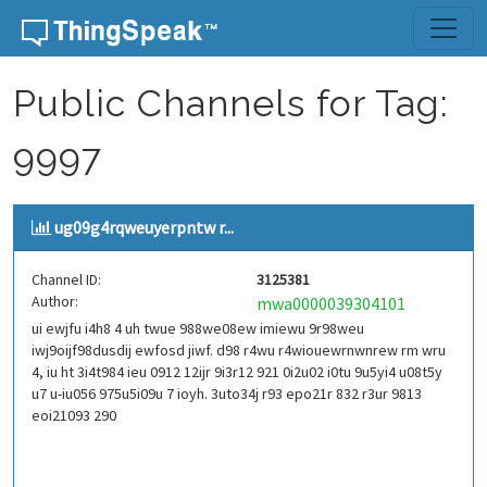
Skip to content
Public Channels for Tag:
9997
ug09g4rqweuyerpntw r...
Channel ID:
3125381
Author:
mwa0000039304101
ui ewjfu i4h8 4 uh twue 988we08ew imiewu 9r98weu
iwj9oijf98dusdij ewfosd jiwf. d98 r4wu r4wiouewrnwnrew rm wru
4, iu ht 3i4t984 ieu 0912 12ijr 9i3r12 921 0i2u02 i0tu 9u5yi4 u08t5y
u7 u-iu056 975u5i09u 7 ioyh. 3uto34j r93 epo21r 832 r3ur 9813
eoi21093 290